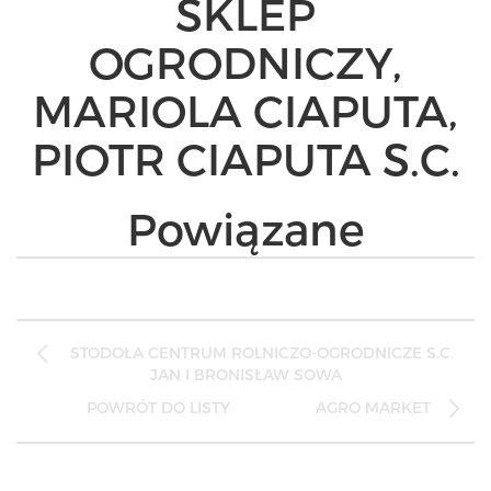
SKLEP
OGRODNICZY,
MARIOLA CIAPUTA,
PIOTR CIAPUTA S.C.
Powiązane
Post
STODOŁA CENTRUM ROLNICZO-OGRODNICZE S.C.
navigation
JAN I BRONISŁAW SOWA
POWRÓT DO LISTY
AGRO MARKET