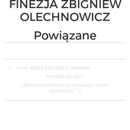
FINEZJA ZBIGNIEW
OLECHNOWICZ
Powiązane
Post
P.H.U. KRZYŚ KRZYSZTOF GEBAUER
navigation
POWRÓT DO LISTY
CENTRUM OGRODNICZE ŁOMIANKI- PUNKT
SEZONOWY